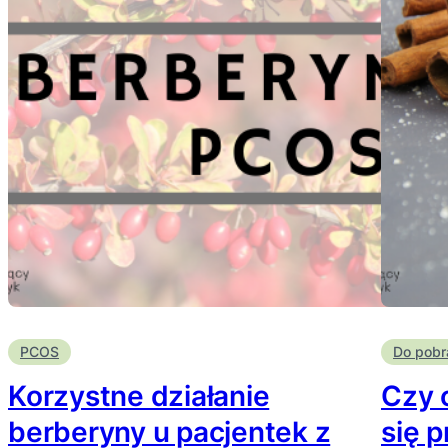
PCOS
Do pobr
Korzystne działanie
Czy 
berberyny u pacjentek z
się 