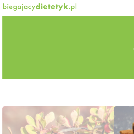
Przejdź
do
treści