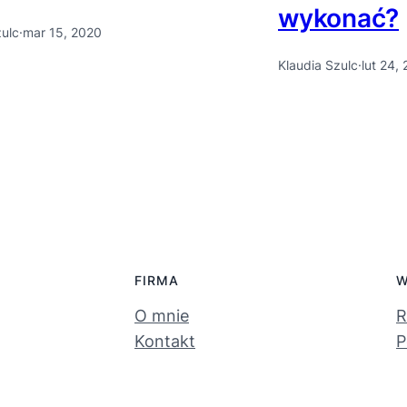
wykonać?
zulc
·
mar 15, 2020
Klaudia Szulc
·
lut 24,
FIRMA
W
O mnie
R
Kontakt
P