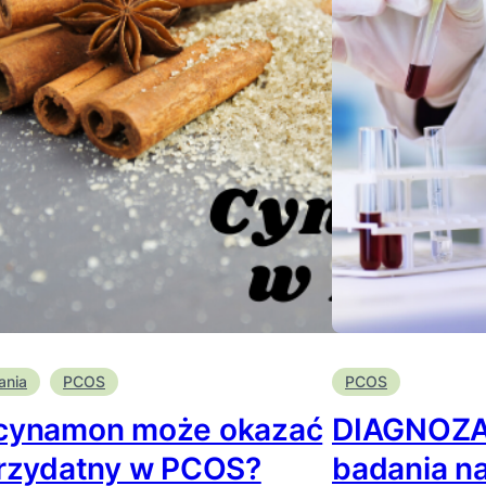
ania
PCOS
PCOS
cynamon może okazać
DIAGNOZA 
przydatny w PCOS?
badania na