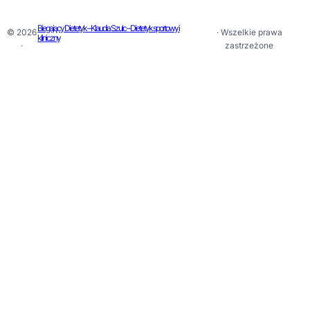
Biegający Dietetyk – Klaudia Szulc – Dietetyk sportowy i
© 2026
· Wszelkie prawa
kliniczny
·
zastrzeżone