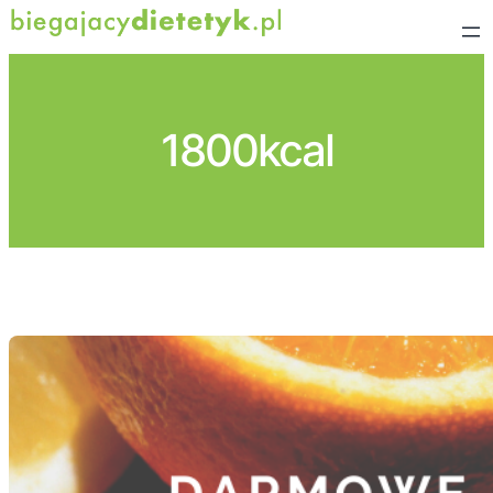
Przejdź
do
treści
1800kcal