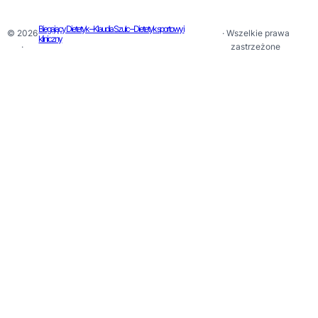
Biegający Dietetyk – Klaudia Szulc – Dietetyk sportowy i
© 2026
· Wszelkie prawa
kliniczny
·
zastrzeżone