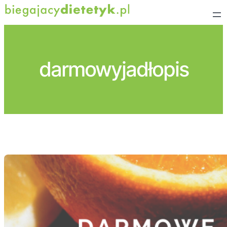
Przejdź
do
treści
darmowyjadłopis