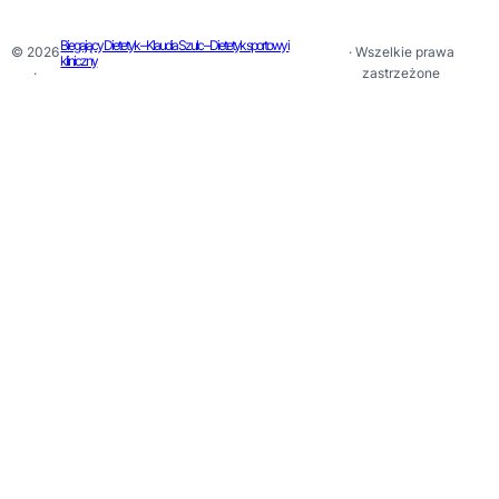
Biegający Dietetyk – Klaudia Szulc – Dietetyk sportowy i
© 2026
· Wszelkie prawa
kliniczny
·
zastrzeżone