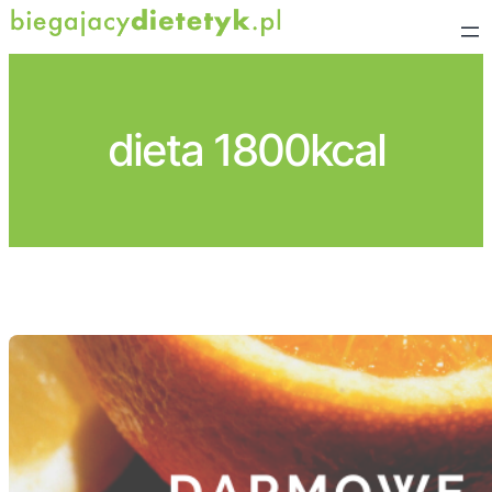
Przejdź
do
treści
dieta 1800kcal