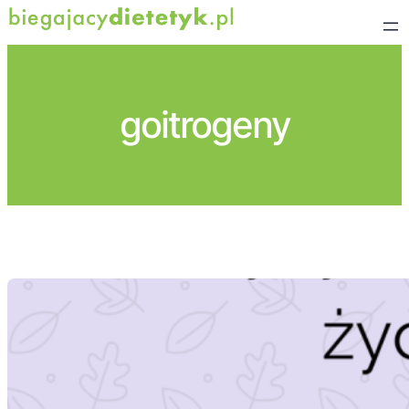
Przejdź
do
treści
goitrogeny