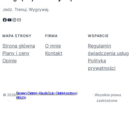
Jedz. Trenuj. Wygrywaj.
Facebook
YouTube
Instagram
Mail
MAPA STRONY
FIRMA
WSPARCIE
Strona główna
O mnie
Regulamin
Plany i ceny
Kontakt
świadczenia usług
Opinie
Polityka
prywatności
Biegający Dietetyk – Klaudia Szulc – Dietetyk sportowy i
© 2026
· Wszelkie prawa
kliniczny
·
zastrzeżone