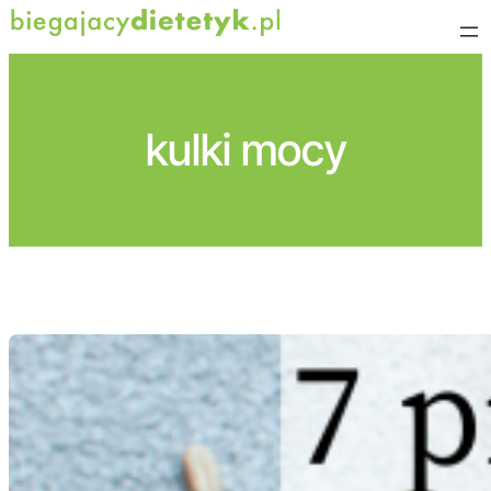
Przejdź
do
treści
kulki mocy