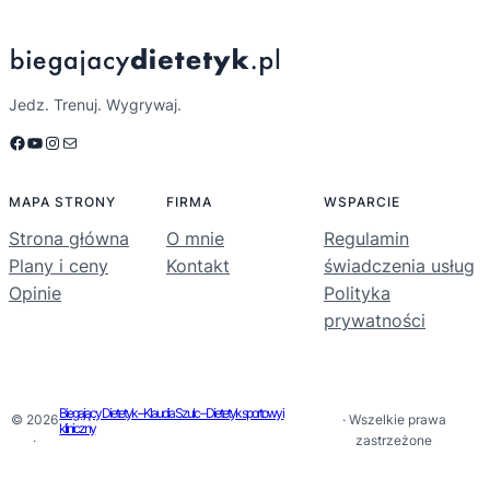
Jedz. Trenuj. Wygrywaj.
Facebook
YouTube
Instagram
Mail
MAPA STRONY
FIRMA
WSPARCIE
Strona główna
O mnie
Regulamin
Plany i ceny
Kontakt
świadczenia usług
Opinie
Polityka
prywatności
Biegający Dietetyk – Klaudia Szulc – Dietetyk sportowy i
© 2026
· Wszelkie prawa
kliniczny
·
zastrzeżone