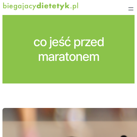
Przejdź
do
treści
co jeść przed
maratonem