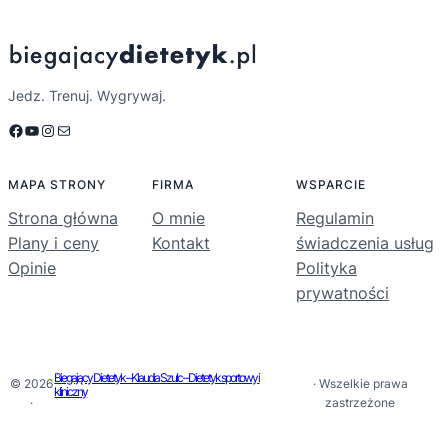
Jedz. Trenuj. Wygrywaj.
Facebook
YouTube
Instagram
Mail
MAPA STRONY
FIRMA
WSPARCIE
Strona główna
O mnie
Regulamin
Plany i ceny
Kontakt
świadczenia usług
Opinie
Polityka
prywatności
Biegający Dietetyk – Klaudia Szulc – Dietetyk sportowy i
© 2026
· Wszelkie prawa
kliniczny
·
zastrzeżone