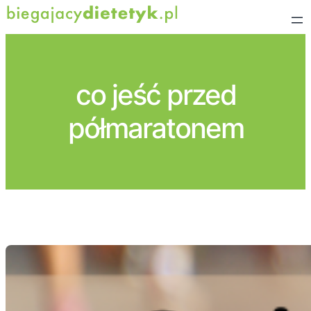
Przejdź
do
treści
co jeść przed
półmaratonem