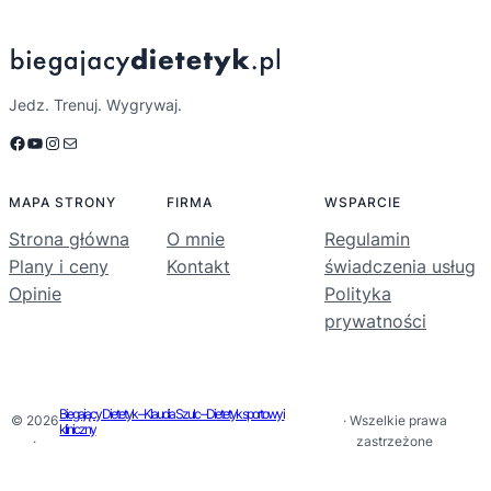
Jedz. Trenuj. Wygrywaj.
Facebook
YouTube
Instagram
Mail
MAPA STRONY
FIRMA
WSPARCIE
Strona główna
O mnie
Regulamin
Plany i ceny
Kontakt
świadczenia usług
Opinie
Polityka
prywatności
Biegający Dietetyk – Klaudia Szulc – Dietetyk sportowy i
© 2026
· Wszelkie prawa
kliniczny
·
zastrzeżone