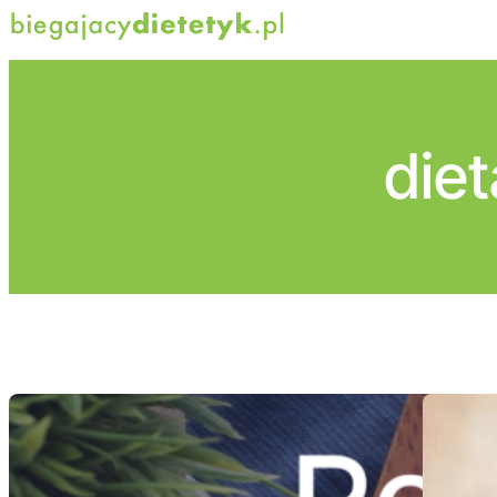
Przejdź
do
treści
die