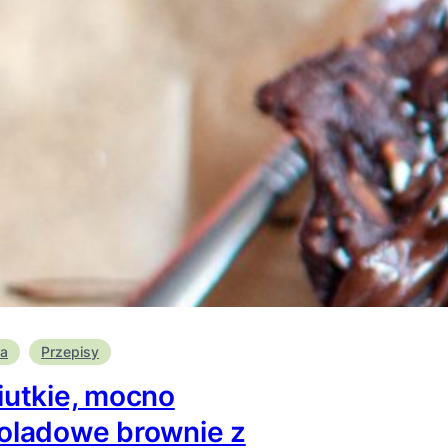
ka
Przepisy
iutkie, mocno
oladowe brownie z