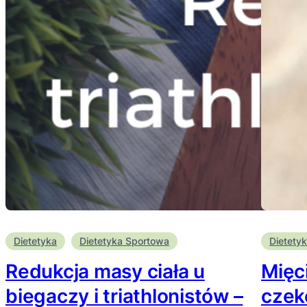
Dietetyka
Dietetyka Sportowa
Dietety
Redukcja masy ciała u
Mięc
biegaczy i triathlonistów –
czek