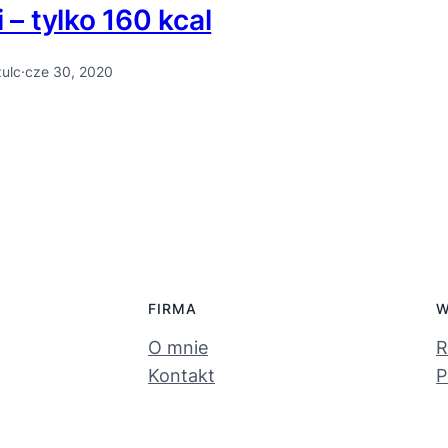
i – tylko 160 kcal
zulc
·
cze 30, 2020
FIRMA
W
O mnie
R
Kontakt
P