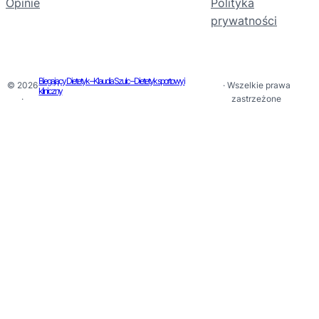
Opinie
Polityka
prywatności
Biegający Dietetyk – Klaudia Szulc – Dietetyk sportowy i
© 2026
· Wszelkie prawa
kliniczny
·
zastrzeżone