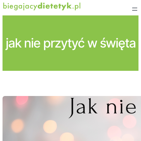
Przejdź
do
treści
jak nie przytyć w święta