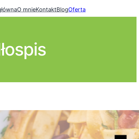
główna
O mnie
Kontakt
Blog
Oferta
łospis