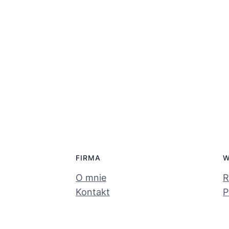
FIRMA
W
O mnie
R
Kontakt
P