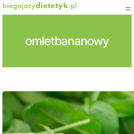
Przejdź
do
treści
omletbananowy