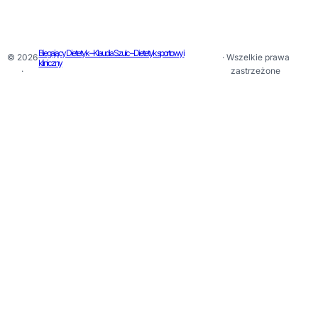
Biegający Dietetyk – Klaudia Szulc – Dietetyk sportowy i
© 2026
· Wszelkie prawa
kliniczny
·
zastrzeżone