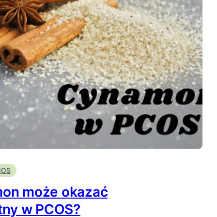
COS
mon może okazać
atny w PCOS?