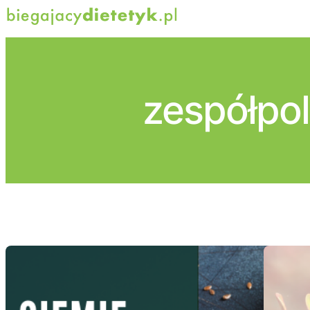
Przejdź
do
treści
zespółpol