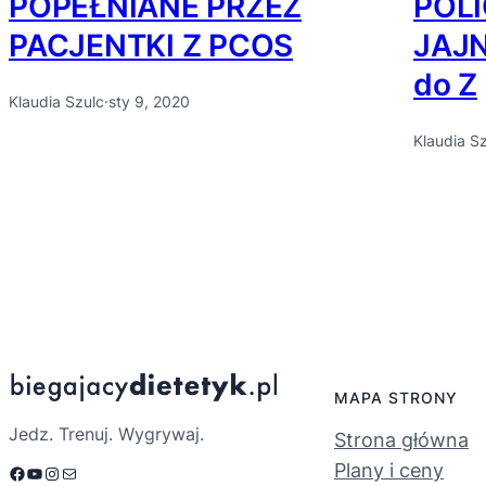
POPEŁNIANE PRZEZ
POL
PACJENTKI Z PCOS
JAJN
do Z
Klaudia Szulc
·
sty 9, 2020
Klaudia S
MAPA STRONY
Jedz. Trenuj. Wygrywaj.
Strona główna
Plany i ceny
Facebook
YouTube
Instagram
Mail