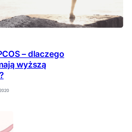
 PCOS – dlaczego
 mają wyższą
?
 2020