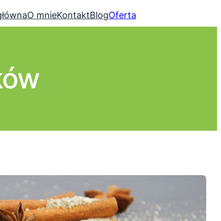
główna
O mnie
Kontakt
Blog
Oferta
ków