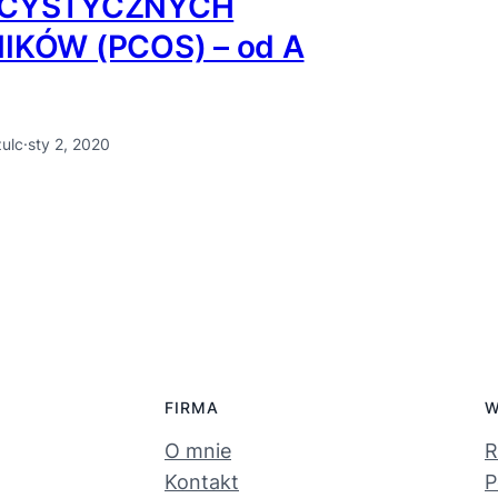
ICYSTYCZNYCH
IKÓW (PCOS) – od A
zulc
·
sty 2, 2020
FIRMA
W
O mnie
R
Kontakt
P