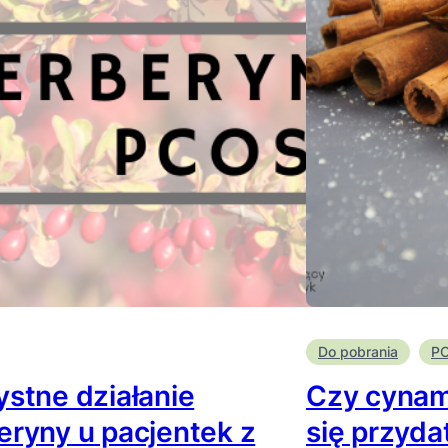
Do pobrania
P
ystne działanie
Czy cyna
eryny u pacjentek z
się przyd