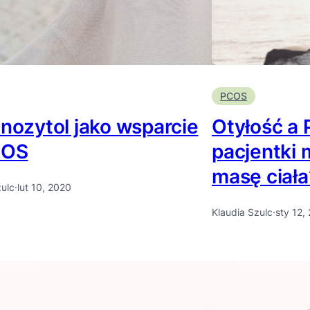
PCOS
inozytol jako wsparcie
Otyłość a
COS
pacjentki
masę ciała
zulc
·
lut 10, 2020
Klaudia Szulc
·
sty 12,