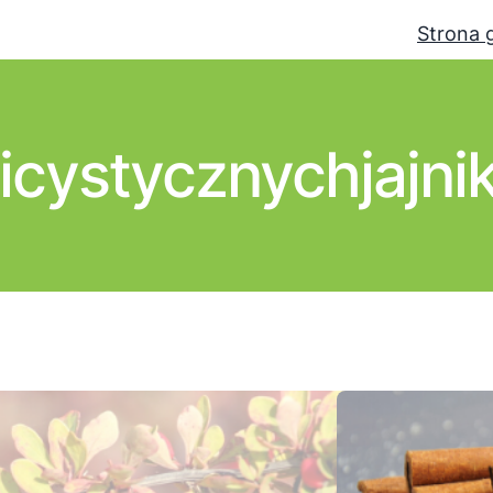
Strona 
icystycznychjajni