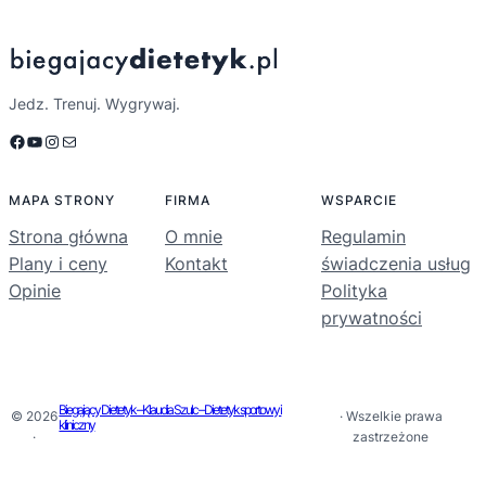
Jedz. Trenuj. Wygrywaj.
Facebook
YouTube
Instagram
Mail
MAPA STRONY
FIRMA
WSPARCIE
Strona główna
O mnie
Regulamin
Plany i ceny
Kontakt
świadczenia usług
Opinie
Polityka
prywatności
Biegający Dietetyk – Klaudia Szulc – Dietetyk sportowy i
© 2026
· Wszelkie prawa
kliniczny
·
zastrzeżone