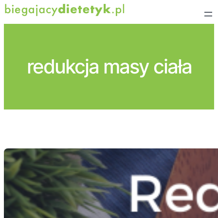
Przejdź
do
treści
redukcja masy ciała